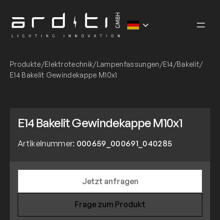
Zum
Inhalt
springen
Produkte
/
Elektrotechnik
/
Lampenfassungen
/
E14
/
Bakelit
/
E14 Bakelit Gewindekappe M10x1
E14 Bakelit Gewindekappe M10x1
Artikelnummer:
000659_000691_040285
Jetzt anfragen
Frage zum Produkt