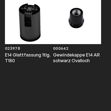
023978
000642
E14 Glattfassung 1tlg.
Gewindekappe E14 AR
T180
schwarz Ovalloch