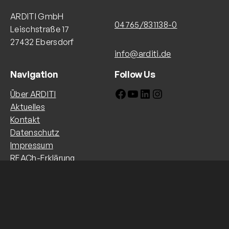
ARDITI GmbH
04765/831138-0
Leischstraße 17
27432 Ebersdorf
info@arditi.de
Navigation
Follow Us
Facebook
YouTube
LinkedIn
Instagram
Über ARDITI
Aktuelles
Kontakt
Datenschutz
Impressum
REACh-Erklärung
Sicherheitsinformationen