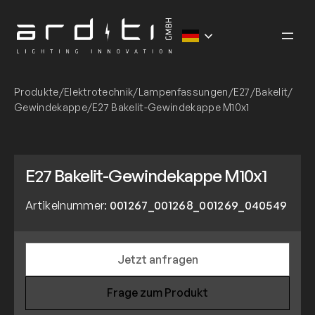
Zum
Inhalt
springen
Produkte
/
Elektrotechnik
/
Lampenfassungen
/
E27
/
Bakelit
/
Gewindekappe
/
E27 Bakelit-Gewindekappe M10x1
E27 Bakelit-Gewindekappe M10x1
Artikelnummer:
001267_001268_001269_040549
Jetzt anfragen
Frage zum Produkt