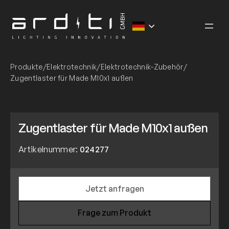
Zum
Inhalt
springen
Produkte
/
Elektrotechnik
/
Elektrotechnik-Zubehör
/
Zugentlaster für Made M10x1 außen
Zugentlaster für Made M10x1 außen
Artikelnummer:
024277
Jetzt anfragen
Frage zum Produkt