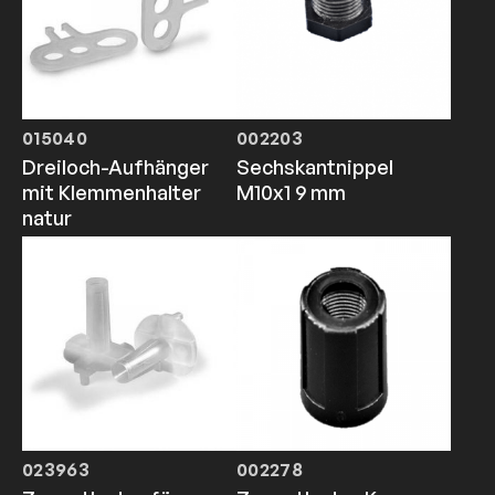
015040
002203
Dreiloch-Aufhänger
Sechskantnippel
mit Klemmenhalter
M10x1 9 mm
natur
023963
002278