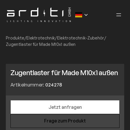
Zum
Inhalt
springen
Produkte
/
Elektrotechnik
/
Elektrotechnik-Zubehör
/
Zugentlaster für Made M10x1 außen
Zugentlaster für Made M10x1 außen
Artikelnummer:
024278
Jetzt anfragen
Frage zum Produkt