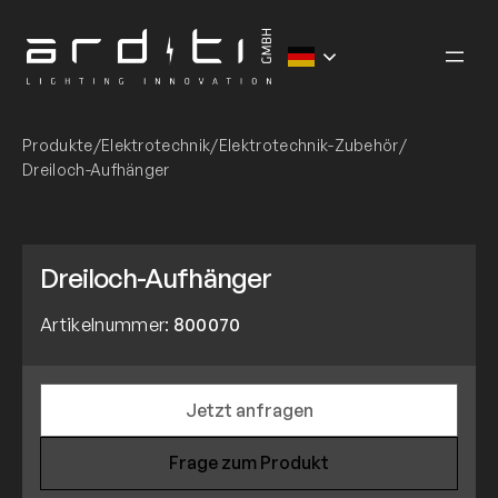
Zum
Inhalt
springen
Produkte
/
Elektrotechnik
/
Elektrotechnik-Zubehör
/
Dreiloch-Aufhänger
Dreiloch-Aufhänger
Artikelnummer:
800070
Jetzt anfragen
Frage zum Produkt