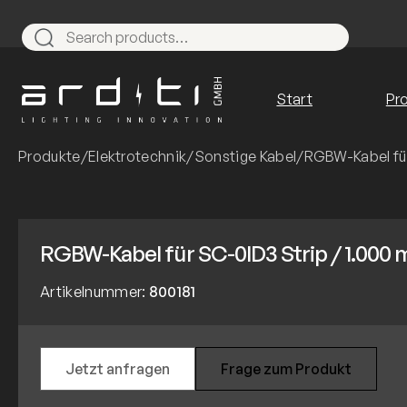
Zum
Inhalt
Search
springen
Start
Pr
Produkte
/
Elektrotechnik
/
Sonstige Kabel
/
RGBW-Kabel für
RGBW-Kabel für SC-0ID3 Strip / 1.000 
Artikelnummer:
800181
Jetzt anfragen
Frage zum Produkt