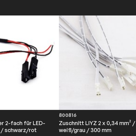
800816
er 2-fach für LED-
Zuschnitt LIYZ 2 x 0,34 mm² /
/ schwarz/rot
weiß/grau / 300 mm