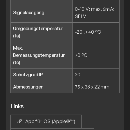
0-10 V: max. 6mA;
Signalausgang
SELV
Umgebungstemperatur
-20..+40 °C
(ta)
Max.
Bemessungstemperatur
70 °C
(tc)
Schutzgrad IP
30
Abmessungen
75 x 38 x 22 mm
Links
App für iOS (Apple®™)