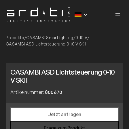
Zum
Inhalt
springen
Produkte
/
CASAMBI Smartlighting
/
0-10 V
/
CASAMBI ASD Lichtsteuerung 0-10 V SKII
CASAMBI ASD Lichtsteuerung 0-10
V SKII
Artikelnummer:
800670
Jetzt anfragen
Frage zum Produkt