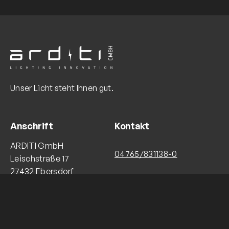
Unser Licht steht Ihnen gut.
Anschrift
Kontakt
ARDITI GmbH
04765/831138-0
Leischstraße 17
27432 Ebersdorf
info@arditi.de
Navigation
Follow Us
Facebook
YouTube
LinkedIn
Instagram
Über ARDITI