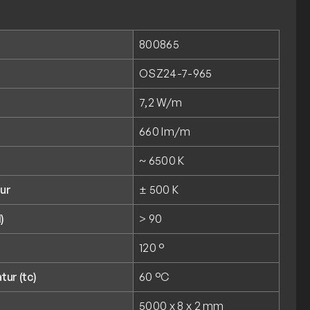
800865
OSZ24-7-965
7,2 W/m
660 lm/m
~ 6500 K
ur
± 500 K
)
> 90
120 °
ur (tc)
60 °C
5000 x 8 x 2 mm