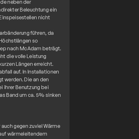
ende neben der
ndirekter Beleuchtung ein
Einspeisestellen nicht
arbänderung führen, da
e Höchstlängen so
Step nach McAdam beträgt.
ht die volle Leistung
 kurzen Längen erreicht.
fall auf. In Installationen
gt werden. Die an den
i ihrer Benutzung bei
 das Band um ca. 5% sinken
r auch gegen zuviel Wärme
 auf wärmeleitendem