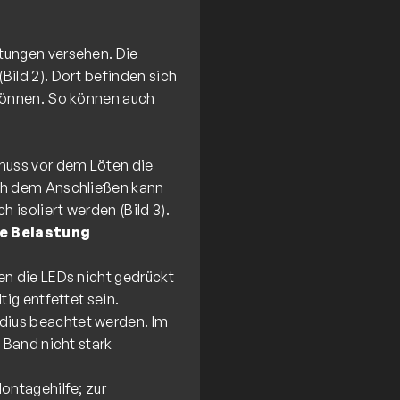
tungen versehen. Die
Bild 2). Dort befinden sich
 können. So können auch
muss vor dem Löten die
ach dem Anschließen kann
e Belastung
en die LEDs nicht gedrückt
ig entfettet sein.
dius beachtet werden. Im
 Band nicht stark
ontagehilfe; zur