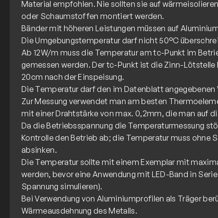
Material empfohlen. Nie sollten sie auf wärmeisoliere
oder Schaumstoffen montiert werden.
Bänder mit höheren Leistungen müssen auf Aluminium
Die Umgebungstemperatur darf nicht 50°C überschrei
Ab 12W/m muss die Temperatur am tc-Punkt im Betrie
gemessen werden. Der tc-Punkt ist die Zinn-Lötstelle b
20cm nach der Einspeisung.
Die Temperatur darf den im Datenblatt angegebenen W
Zur Messung verwendet man am besten Thermoelemen
mit einer Drahtstärke von max. 0,2mm, die man auf die L
Da die Betriebsspannung die Temperaturmessung stör
Kontrolle den Betrieb ab; die Temperatur muss ohne S
absinken.
Die Temperatur sollte mit einem Exemplar mit maxim
werden, bevor eine Anwendung mit LED-Band in Serie g
Spannung simulieren).
Bei Verwendung von Aluminiumprofilen als Träger berü