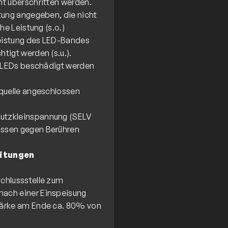
ht überschritten werden.
tung angegeben, die nicht
he Leistung (s.o.)
eistung des LED-Bandes
tigt werden (s.u.).
e LEDs beschädigt werden
squelle angeschlossen
utzkleinspannung (SELV
üssen gegen Berühren
eitungen
chlussstelle zum
nach einer Einspeisung
tärke am Ende ca. 80% von