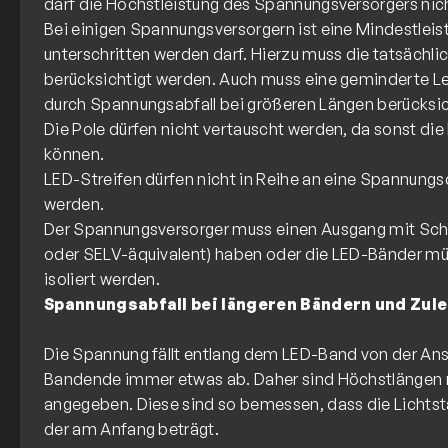
darf die Höchstleistung des Spannungsversorgers nic
Bei einigen Spannungsversorgern ist eine Mindestleis
unterschritten werden darf. Hierzu muss die tatsächlic
berücksichtigt werden. Auch muss eine geminderte L
durch Spannungsabfall bei größeren Längen berücksich
Die Pole dürfen nicht vertauscht werden, da sonst di
können.
LED-Streifen dürfen nicht in Reihe an eine Spannung
werden.
Der Spannungsversorger muss einen Ausgang mit Sch
oder SELV-äquivalent) haben oder die LED-Bänder m
Spannungsabfall bei längeren Bändern und Zul
Die Spannung fällt entlang dem LED-Band von der Ans
Bandende immer etwas ab. Daher sind Höchstlängen 
angegeben. Diese sind so bemessen, dass die Lichts
der am Anfang beträgt.