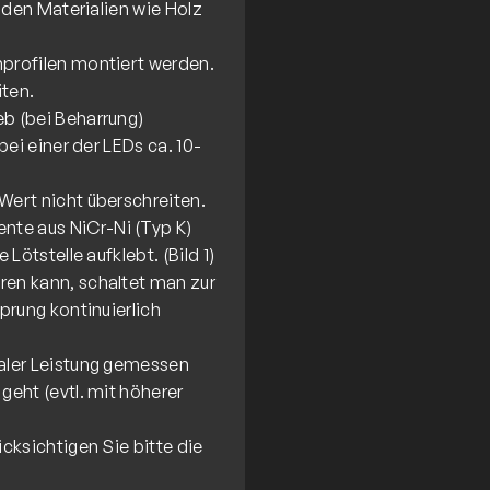
nden Materialien wie Holz
profilen montiert werden.
ten.
b (bei Beharrung)
ei einer der LEDs ca. 10-
ert nicht überschreiten.
te aus NiCr-Ni (Typ K)
ötstelle aufklebt. (Bild 1)
en kann, schaltet man zur
prung kontinuierlich
aler Leistung gemessen
eht (evtl. mit höherer
cksichtigen Sie bitte die