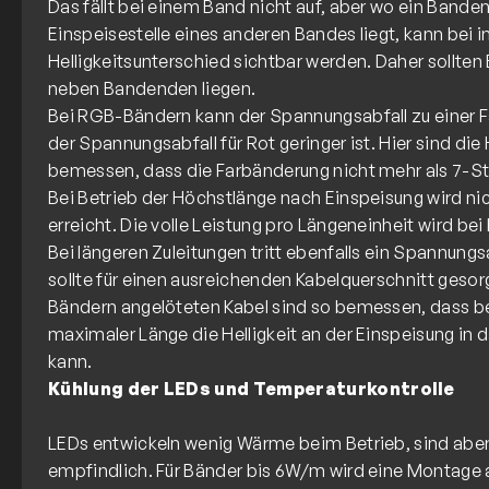
Das fällt bei einem Band nicht auf, aber wo ein Band
Einspeisestelle eines anderen Bandes liegt, kann bei i
Helligkeitsunterschied sichtbar werden. Daher sollten 
neben Bandenden liegen.
Bei RGB-Bändern kann der Spannungsabfall zu einer F
der Spannungsabfall für Rot geringer ist. Hier sind di
bemessen, dass die Farbänderung nicht mehr als 7-
Bei Betrieb der Höchstlänge nach Einspeisung wird nic
erreicht. Die volle Leistung pro Längeneinheit wird bei
Bei längeren Zuleitungen tritt ebenfalls ein Spannungsab
sollte für einen ausreichenden Kabelquerschnitt gesor
Bändern angelöteten Kabel sind so bemessen, dass be
maximaler Länge die Helligkeit an der Einspeisung in
Kühlung der LEDs und Temperaturkontrolle
LEDs entwickeln wenig Wärme beim Betrieb, sind abe
empfindlich. Für Bänder bis 6W/m wird eine Montage