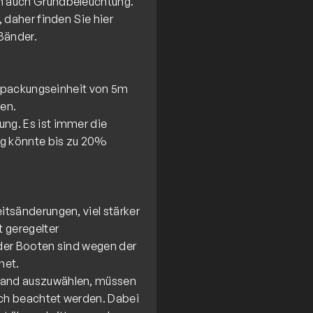
n auch Grundbeleuchtung.
 daher finden Sie hier
Verpackungseinheit von 5m
ben.
ng. Es ist immer die
ng könnte bis zu 20%
tsänderungen, viel stärker
 geregelter
der Booten sind wegen der
net.
Band auszuwählen, müssen
ch beachtet werden. Dabei