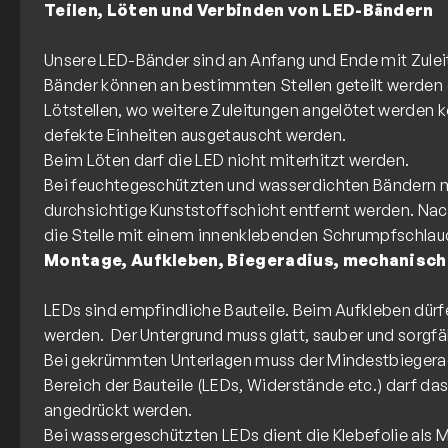
Teilen, Löten und Verbinden von LED-Bändern
Unsere LED-Bänder sind an Anfang und Ende mit Zulei
Bänder können an bestimmten Stellen geteilt werden (
Lötstellen, wo weitere Zuleitungen angelötet werden
defekte Einheiten ausgetauscht werden.
Beim Löten darf die LED nicht miterhitzt werden.
Bei feuchtegeschützten und wasserdichten Bändern 
durchsichtige Kunststoffschicht entfernt werden. N
Montage, Aufkleben, Biegeradius, mechanisch
LEDs sind empfindliche Bauteile. Beim Aufkleben dürf
werden. Der Untergrund muss glatt, sauber und sorgfält
Bei gekrümmten Unterlagen muss der Mindestbiegera
Bereich der Bauteile (LEDs, Widerstände etc.) darf das
angedrückt werden.
Bei wassergeschützten LEDs dient die Klebefolie als M