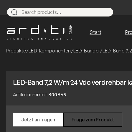
Zum
Inhalt
Search
springen
Start
Pr
Produkte
/
LED-Komponenten
/
LED-Bänder
/
LED-Band 7,2
LED-Band 7,2 W/m 24 Vdc verdrehbar k
Artikelnummer:
800865
Jetzt anfragen
Frage zum Produkt