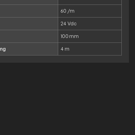
60 /m
24 Vdc
100 mm
ung
4 m