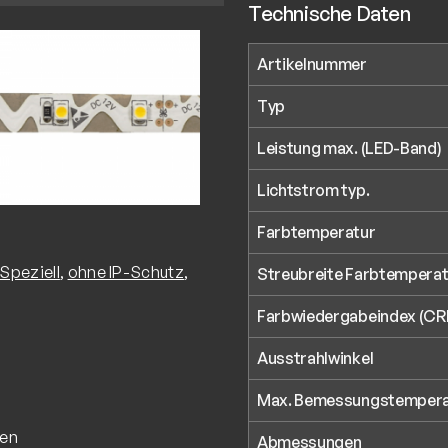
Technische Daten
Artikelnummer
Typ
Leistung max. (LED-Band)
Lichtstrom typ.
Farbtemperatur
Speziell
,
ohne IP-Schutz
,
Streubreite Farbtemperat
Farbwiedergabeindex (CRI
Ausstrahlwinkel
Max. Bemessungstemperat
ren
Abmessungen