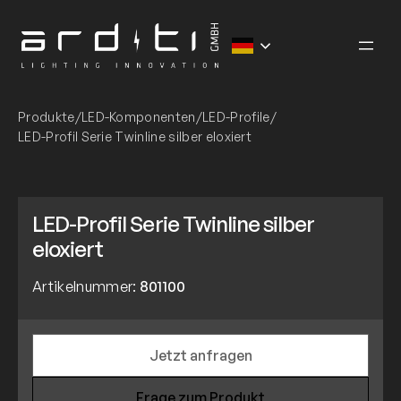
Zum
Inhalt
springen
Produkte
/
LED-Komponenten
/
LED-Profile
/
LED-Profil Serie Twinline silber eloxiert
LED-Profil Serie Twinline silber
eloxiert
Artikelnummer:
801100
Jetzt anfragen
Frage zum Produkt