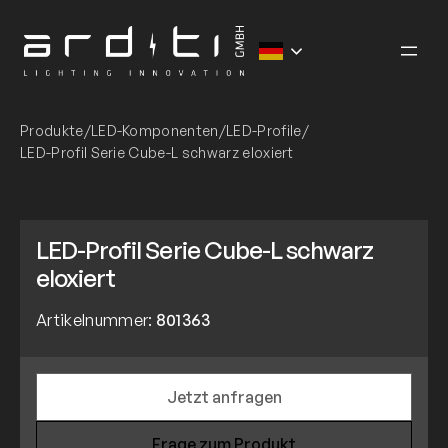
Zum
Inhalt
springen
Produkte
/
LED-Komponenten
/
LED-Profile
/
LED-Profil Serie Cube-L schwarz eloxiert
LED-Profil Serie Cube-L schwarz
eloxiert
Artikelnummer:
801363
Jetzt anfragen
Frage zum Produkt