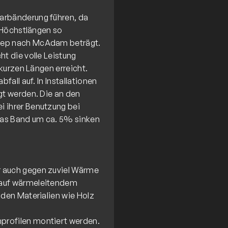
arbänderung führen, da
e Höchstlängen so
Step nach McAdam beträgt.
ht die volle Leistung
 kurzen Längen erreicht.
fall auf. In Installationen
gt werden. Die an den
i ihrer Benutzung bei
 das Band um ca. 5% sinken
r auch gegen zuviel Wärme
 auf wärmeleitendem
nden Materialien wie Holz
profilen montiert werden.