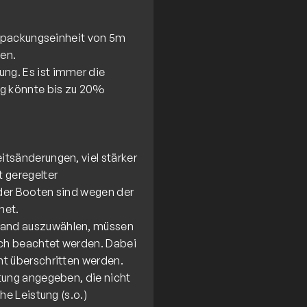
Verpackungseinheit von 5m
ben.
ng. Es ist immer die
ng könnte bis zu 20%
tsänderungen, viel stärker
 geregelter
der Booten sind wegen der
net.
Band auszuwählen, müssen
ch beachtet werden. Dabei
ht überschritten werden.
tung angegeben, die nicht
he Leistung (s.o.)