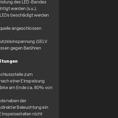
eistung des LED-Bandes
tigt werden (s.u.).
e LEDs beschädigt werden
squelle angeschlossen
utzkleinspannung (SELV
üssen gegen Berühren
eitungen
chlussstelle zum
nach einer Einspeisung
tärke am Ende ca. 80% von
ende neben der
ndirekter Beleuchtung ein
Einspeisestellen nicht