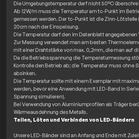
Die Umgebungstemperatur darf nicht 50°C überschrei
Ab 12W/m muss die Temperatur am tc-Punkt im Betrie
gemessen werden. Der tc-Punkt ist die Zinn-Lötstelle b
20cm nach der Einspeisung.
Die Temperatur darf den im Datenblatt angegebenen W
Zur Messung verwendet man am besten Thermoelemen
mit einer Drahtstärke von max. 0,2mm, die man auf die L
Da die Betriebsspannung die Temperaturmessung stör
Kontrolle den Betrieb ab; die Temperatur muss ohne S
absinken.
Die Temperatur sollte mit einem Exemplar mit maxim
werden, bevor eine Anwendung mit LED-Band in Serie g
Spannung simulieren).
Bei Verwendung von Aluminiumprofilen als Träger berü
Teilen, Löten und Verbinden von LED-Bändern
Unsere LED-Bänder sind an Anfang und Ende mit Zulei