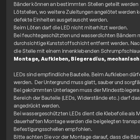
Bänder können an bestimmten Stellen geteilt werden (
Lötstellen, wo weitere Zuleitungen angelötet werden
defekte Einheiten ausgetauscht werden.
Beim Löten darf die LED nicht miterhitzt werden.
Bei feuchtegeschützten und wasserdichten Bändern 
durchsichtige Kunststoffschicht entfernt werden. N
Montage, Aufkleben, Biegeradius, mechanisch
LEDs sind empfindliche Bauteile. Beim Aufkleben dürf
werden. Der Untergrund muss glatt, sauber und sorgfält
Bei gekrümmten Unterlagen muss der Mindestbiegera
Bereich der Bauteile (LEDs, Widerstände etc.) darf das
angedrückt werden.
Bei wassergeschützten LEDs dient die Klebefolie als M
dauerhaften Montage werden die beigelegten transp
Befestigungsschellen empfohlen.
Bitte achten Sie vor der Montage darauf, dass die Bän