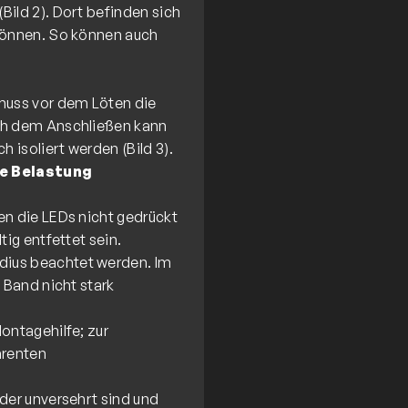
Bild 2). Dort befinden sich
 können. So können auch
muss vor dem Löten die
ach dem Anschließen kann
e Belastung
en die LEDs nicht gedrückt
ig entfettet sein.
dius beachtet werden. Im
 Band nicht stark
ontagehilfe; zur
arenten
der unversehrt sind und