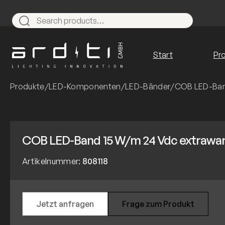
Zum
Inhalt
Search
springen
Start
Pr
Produkte
/
LED-Komponenten
/
LED-Bänder
/
COB LED-Ban
COB LED-Band 15 W/m 24 Vdc extrawa
Artikelnummer:
808118
Jetzt anfragen
Frage zum Produkt