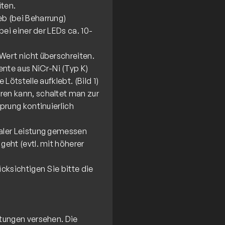
ten.
b (bei Beharrung)
ei einer der LEDs ca. 10-
ert nicht überschreiten.
te aus NiCr-Ni (Typ K)
ötstelle aufklebt. (Bild 1)
en kann, schaltet man zur
prung kontinuierlich
aler Leistung gemessen
eht (evtl. mit höherer
cksichtigen Sie bitte die
tungen versehen. Die