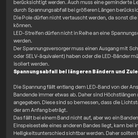
berücksichtigt werden. Auch muss eine geminderte L
durch Spannungsabfall bei größeren Längen berücksich
Die Pole dürfen nicht vertauscht werden, da sonst di
können.
LED-Streifen dürfen nicht in Reihe an eine Spannung
werden.
Der Spannungsversorger muss einen Ausgang mit Sch
oder SELV-äquivalent) haben oder die LED-Bänder m
Spannungsabfall bei längeren Bändern und Zul
Die Spannung fällt entlang dem LED-Band von der Ans
Bandende immer etwas ab. Daher sind Höchstlängen 
angegeben. Diese sind so bemessen, dass die Lichts
der am Anfang beträgt.
Das fällt bei einem Band nicht auf, aber wo ein Band
Einspeisestelle eines anderen Bandes liegt, kann bei i
Helligkeitsunterschied sichtbar werden. Daher sollten 