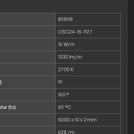
808118
OSC24-15-927
15 W/m
1330 lm/m
2700 K
)
91
150 °
ur (tc)
50 °C
5000 x 10 x 2 mm
528 /m