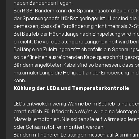
neben Bandenden liegen.
Bei RGB-Bändern kann der Spannungsabfall zu einer F
der Spannungsabfall für Rot geringer ist. Hier sind di
bemessen, dass die Farbänderung nicht mehr als 7-
Bei Betrieb der Höchstlänge nach Einspeisung wird nic
erreicht. Die volle Leistung pro Längeneinheit wird bei
Bei längeren Zuleitungen tritt ebenfalls ein Spannungsab
sollte für einen ausreichenden Kabelquerschnitt gesor
Bändern angelöteten Kabel sind so bemessen, dass be
maximaler Länge die Helligkeit an der Einspeisung in
Kühlung der LEDs und Temperaturkontrolle
LEDs entwickeln wenig Wärme beim Betrieb, sind abe
empfindlich. Für Bänder bis 6W/m wird eine Montage
Material empfohlen. Nie sollten sie auf wärmeisoliere
oder Schaumstoffen montiert werden.
Bänder mit höheren Leistungen müssen auf Aluminium