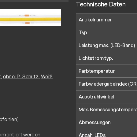
Technische Daten
Artikelnummer
Typ
Leistung max. (LED-Band)
Lichtstrom typ.
Farbtemperatur
r
,
ohne IP-Schutz
,
Weiß
Farbwiedergabeindex (CRI
Ausstrahlwinkel
Max. Bemessungstemperat
pfohlen)
Abmessungen
e montiert werden
Anzahl LEDs