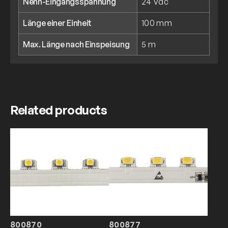
Nenn-Eingangsspannung
24 Vdc
Länge einer Einheit
100 mm
Max. Länge nach Einspeisung
5 m
Related products
800870
800877