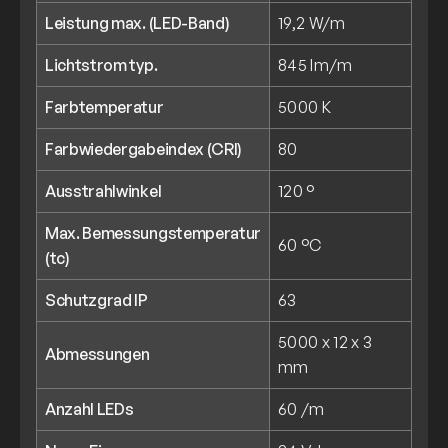
Leistung max. (LED-Band)
19,2 W/m
Lichtstrom typ.
845 lm/m
Farbtemperatur
5000 K
Farbwiedergabeindex (CRI)
80
Ausstrahlwinkel
120 °
Max. Bemessungstemperatur
60 °C
(tc)
Schutzgrad IP
63
5000 x 12 x 3
Abmessungen
mm
Anzahl LEDs
60 /m