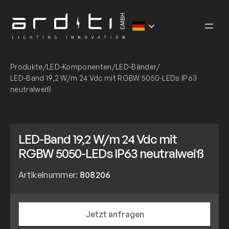
Zum
Inhalt
springen
Produkte
/
LED-Komponenten
/
LED-Bänder
/
LED-Band 19,2 W/m 24 Vdc mit RGBW 5050-LEDs IP63
neutralweiß
LED-Band 19,2 W/m 24 Vdc mit
RGBW 5050-LEDs IP63 neutralweiß
Artikelnummer:
808206
Jetzt anfragen