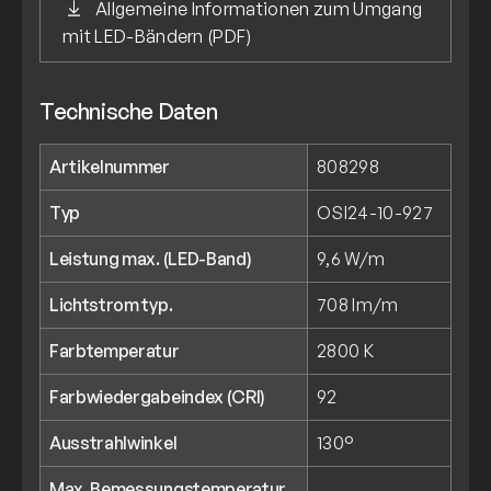
Allgemeine Informationen zum Umgang
mit LED-Bändern (PDF)
Technische Daten
Artikelnummer
808298
Typ
OSI24-10-927
Leistung max. (LED-Band)
9,6 W/m
Lichtstrom typ.
708 lm/m
Farbtemperatur
2800 K
Farbwiedergabeindex (CRI)
92
Ausstrahlwinkel
130°
Max. Bemessungstemperatur