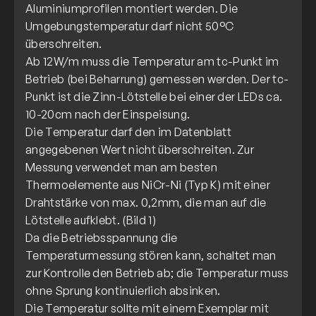
Aluminiumprofilen montiert werden. Die
Umgebungstemperatur darf nicht 50°C
überschreiten.
Ab 12W/m muss die Temperatur am tc-Punkt im
Betrieb (bei Beharrung) gemessen werden. Der tc-
Punkt ist die Zinn-Lötstelle bei einer der LEDs ca.
10-20cm nach der Einspeisung.
Die Temperatur darf den im Datenblatt
angegebenen Wert nicht überschreiten. Zur
Messung verwendet man am besten
Thermoelemente aus NiCr-Ni (Typ K) mit einer
Drahtstärke von max. 0,2mm, die man auf die
Lötstelle aufklebt. (Bild 1)
Da die Betriebsspannung die
Temperaturmessung stören kann, schaltet man
zur Kontrolle den Betrieb ab; die Temperatur muss
ohne Sprung kontinuierlich absinken.
Die Temperatur sollte mit einem Exemplar mit