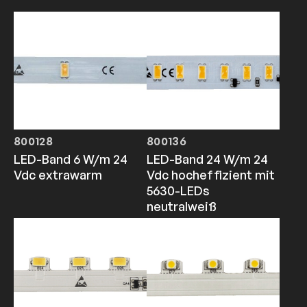
800128
800136
LED-Band 6 W/m 24
LED-Band 24 W/m 24
Vdc extrawarm
Vdc hocheffizient mit
5630-LEDs
neutralweiß