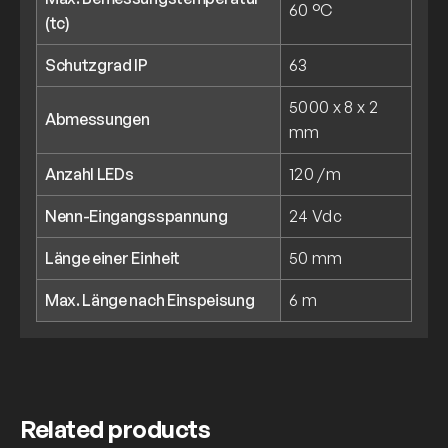
60 °C
(tc)
Schutzgrad IP
63
5000 x 8 x 2
Abmessungen
mm
Anzahl LEDs
120 /m
Nenn-Eingangsspannung
24 Vdc
Länge einer Einheit
50 mm
Max. Länge nach Einspeisung
6 m
Related products