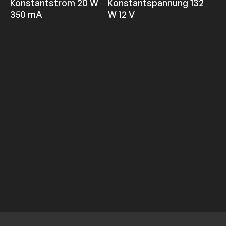
Konstantstrom 20 W
Konstantspannung 132
350 mA
W 12 V