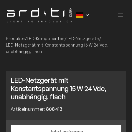
Zum
Inhalt
springen
Produkte
/
LED-Komponenten
/
LED-Netzgeräte
/
LED-Netzgerät mit Konstantspannung 15 W 24 Vdc,
unabhängig, flach
LED-Netzgerät mit
Konstantspannung 15 W 24 Vdc,
unabhängig, flach
Artikelnummer:
808413
Jetzt anfragen