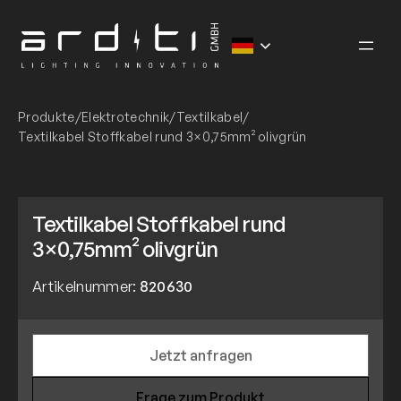
Zum
Inhalt
springen
Produkte
/
Elektrotechnik
/
Textilkabel
/
Textilkabel Stoffkabel rund 3×0,75mm² olivgrün
Textilkabel Stoffkabel rund
3×0,75mm² olivgrün
Artikelnummer:
820630
Jetzt anfragen
Frage zum Produkt