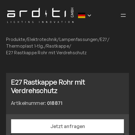
Zum
Inhalt
springen
Produkte
/
Elektrotechnik
/
Lampenfassungen
/
E27
/
Thermoplast 1-tlg.
/
Rastkappe
/
E27 Rastkappe Rohr mit Verdrehschutz
E27 Rastkappe Rohr mit
Verdrehschutz
Artikelnummer:
018871
Jetzt anfragen