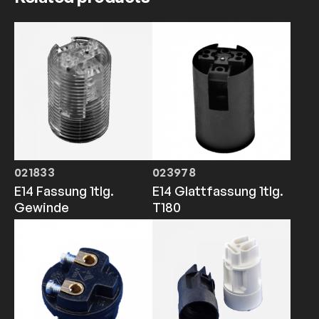
021833
023978
E14 Fassung 1tlg.
E14 Glattfassung 1tlg.
Gewinde
T180