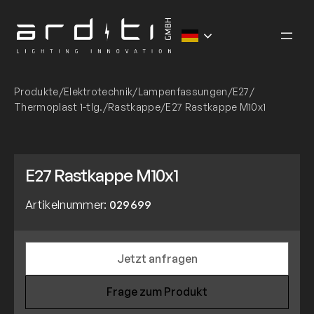
Zum
Inhalt
springen
Produkte
/
Elektrotechnik
/
Lampenfassungen
/
E27
/
Thermoplast 1-tlg.
/
Rastkappe
/
E27 Rastkappe M10x1
E27 Rastkappe M10x1
Artikelnummer:
029699
Jetzt anfragen
Frage zum Produkt