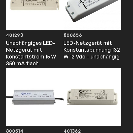
401293
800656
Unabhängiges LED-
LED-Netzgerät mit
Netzgerät mit
Konstantspannung 132
Konstantstrom 15 W
W 12 Vdc – unabhängig
350 mA flach
800514
401362