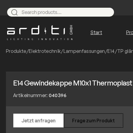
Zum
Inhalt
Search
springen
Start
Pr
Produkte
/
Elektrotechnik
/
Lampenfassungen
/
E14
/
TP glä
E14 Gewindekappe M10x1 Thermoplast i
Artikelnummer:
040396
Jetzt anfragen
Frage zum Produkt