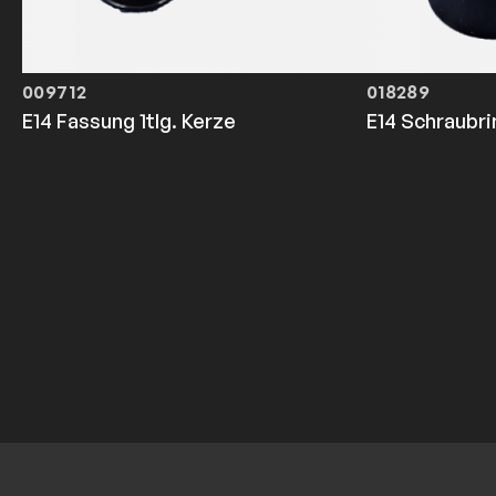
009712
018289
E14 Fassung 1tlg. Kerze
E14 Schraubri