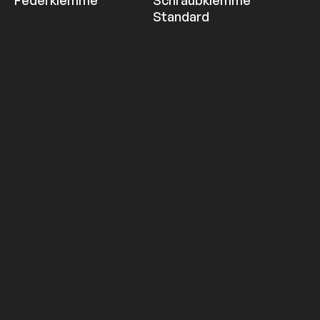
Federklemme
Schraubklemme
Standard