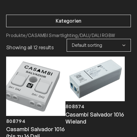
Kategorien
Produkte
/
CASAMBI Smartlighting
/
DALI
/
DALI RGBW
Showing all 12 results
808574
Casambi Salvador 1016
808794
Wieland
Casambi Salvador 1016
(bis zu 16 Dali