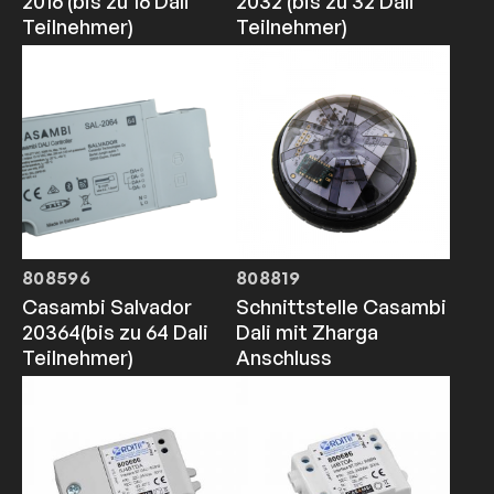
2016 (bis zu 16 Dali
2032 (bis zu 32 Dali
Teilnehmer)
Teilnehmer)
808596
808819
Casambi Salvador
Schnittstelle Casambi
20364(bis zu 64 Dali
Dali mit Zharga
Teilnehmer)
Anschluss