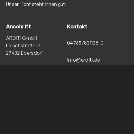
Unser Licht steht Ihnen gut.
Anschrift
Kontakt
ARDITI GmbH
04765/831138-0
Leischstraße 17
27432 Ebersdorf
info@arditi.de
Navigation
Follow Us
Facebook
YouTube
LinkedIn
Instagram
Über ARDITI
Aktuelles
Kontakt
Datenschutz
Impressum
REACh-Erklärung
Sicherheitsinformationen