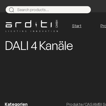
Zum
Inhalt
Search
springen
Start
Pr
DALI 4 Kanäle
Kategorien
Produkte
/
CASAMBI Sm