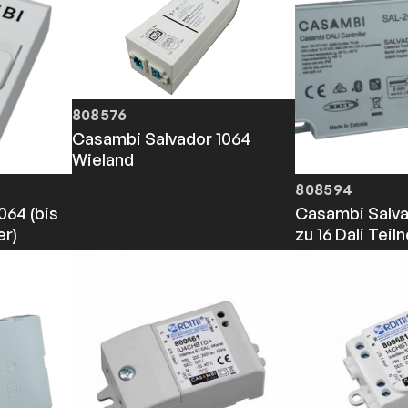
808576
Casambi Salvador 1064
Wieland
808594
064 (bis
Casambi Salva
er)
zu 16 Dali Teil