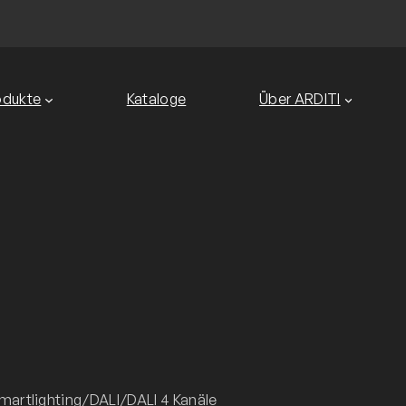
odukte
Kataloge
Über ARDITI
artlighting
/
DALI
/
DALI 4 Kanäle