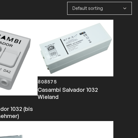
808575
Casambi Salvador 1032
Wieland
dor 1032 (bis
lnehmer)