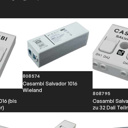
808574
Casambi Salvador 1016
Wieland
808795
16 (bis
Casambi Salva
r)
zu 32 Dali Tei