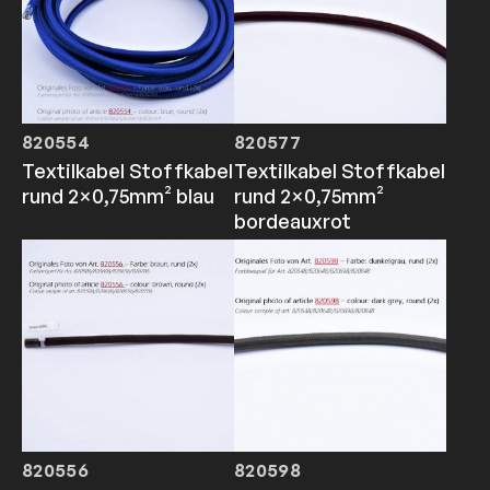
820554
820577
Textilkabel Stoffkabel
Textilkabel Stoffkabel
rund 2×0,75mm² blau
rund 2×0,75mm²
bordeauxrot
820556
820598