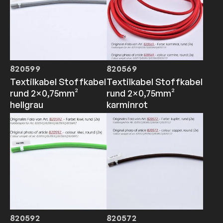
820599
820569
Textilkabel Stoffkabel
Textilkabel Stoffkabel
rund 2×0,75mm²
rund 2×0,75mm²
hellgrau
karminrot
820592
820572