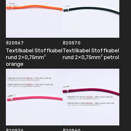
820567
820570
Textilkabel Stoffkabel
Textilkabel Stoffkabel
rund 2×0,75mm²
rund 2×0,75mm² petrol
orange
820576
820560