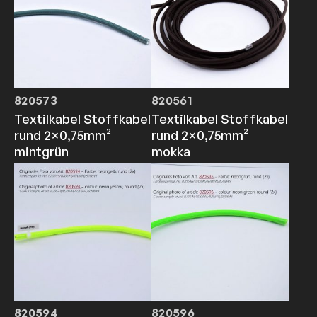
820573
820561
Textilkabel Stoffkabel
Textilkabel Stoffkabel
rund 2×0,75mm²
rund 2×0,75mm²
mintgrün
mokka
820594
820596