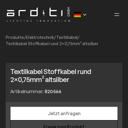
Zum
Inhalt
springen
Produkte
/
Elektrotechnik
/
Textilkabel
/
Textilkabel Stoffkabel rund 2×0,75mm² altsilber
Textilkabel Stoffkabel rund
2×0,75mm² altsilber
Artikelnummer:
820566
Jetzt anfragen
Frage zum Produkt