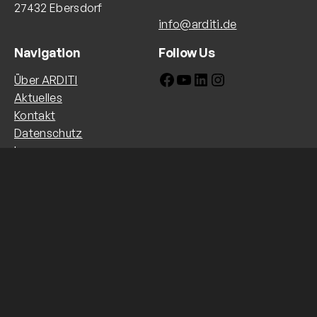
27432 Ebersdorf
info@arditi.de
Navigation
Follow Us
Facebook
YouTube
LinkedIn
Instagram
Über ARDITI
Aktuelles
Kontakt
Datenschutz
Impressum
REACh-Erklärung
Sicherheitsinformationen
Copyright © ARDITI GmbH 2023